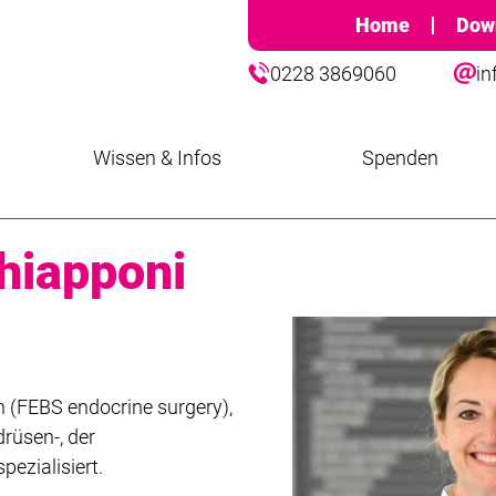
Home
Dow
0228 3869060
in
Wissen & Infos
Spenden
Chiapponi
n (FEBS endocrine surgery),
drüsen-, der
ezialisiert.