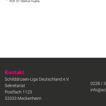
Prof. Dr. Markus Kupka
Kontakt
Schilddrüsen-Liga Deutschland e.V.
0228 / 
Sekretariat
info@sch
Postfach 1123
53333 Meckenheim