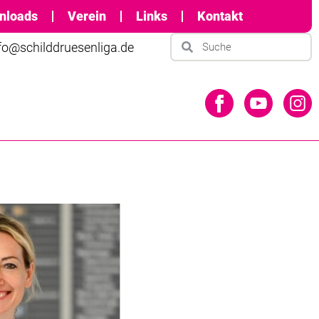
nloads
Verein
Links
Kontakt
fo@schilddruesenliga.de